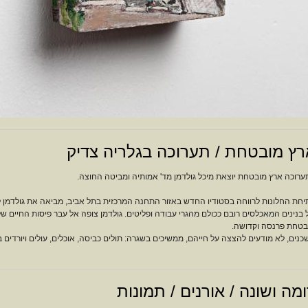
רץ מובטחת / תערוכה בגלריה צדיק
ערוכה ארץ מובטחת יוצאת מיכל גולדמן מד' אמותיה ומביטה החוצה.
יחת החלונות לרווחה בסטודיו החדש באזור התחנה המרכזית בתל אביב, מביאה את גולדמן ל
 בנינים המאכלסים רובם ככולם מהגרי עבודה ופליטים. גולדמן צופה אל עבר פיסות החיים 
בטחת פרנסה וקדושה.
כנים, לא מודעים להצצה על חייהם, ממשיכים בשגרה: תולים כביסה, אוכלים, עולים ויורדים
מה ושונה / אורנים / תמונות