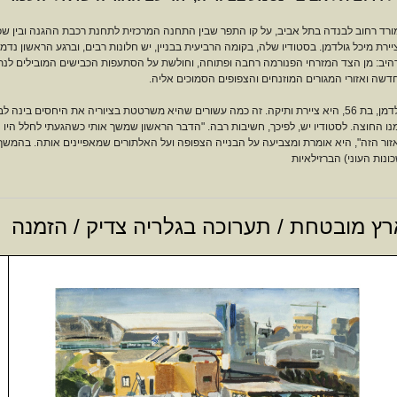
ורד רחוב לבנדה בתל אביב, על קו התפר שבין התחנה המרכזית לתחנת רכבת ההגנה ובין שכו
יירת מיכל גולדמן. בסטודיו שלה, בקומה הרביעית בבניין, יש חלונות רבים, וברגע הראשון 
היב: מן הצד המזרחי הפנורמה רחבה ופתוחה, וחולשת על הסתעפות הכבישים המובילים לנתי
דשה ואזורי המגורים המוזנחים והצפופים הסמוכים אליה.
גולדמן, בת 56, היא ציירת ותיקה. זה כמה עשורים שהיא משרטטת בציוריה את היחסים בינ
נו החוצה. לסטודיו יש, לפיכך, חשיבות רבה. "הדבר הראשון שמשך אותי כשהגעתי לחלל היו 
זור הזה", היא אומרת ומצביעה על הבנייה הצפופה ועל האלתורים שמאפיינים אותה. בהמשך ה
ונות העוני) הברזילאיות
רץ מובטחת / תערוכה בגלריה צדיק / הזמנה