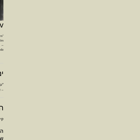
v
“By watching and working the master makes
m.”
–
ada
ים
"על
– ד
הח
קי
הנ
של