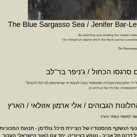
The Blue Sargasso Sea / Jenifer Bar-Le
for himself an island which the flood
cannot overwhel
The Dhammap
 סרגסו הכחול / ג'ניפר בר־לב
 ידי התבוננות ועבודה המאסטר בונה לעצמו אי שהשיטפון לא יכול להציפו”.
האמאפאדא: אמרותיו של הבודהא
1)
(
לונות הגבוהים / אלי ארמון אזולאי / הארץ
שור למאמר באתר הארץ
וף הנשקף מהסטודיו של הציירת מיכל גולדמן - תנועת המכוניות ב
 דרום תל אביב - נטמע בציוריה, יחד עם האור הישראלי העכור