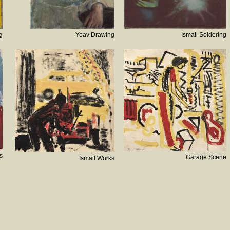
g
Yoav Drawing
Ismail Soldering
s
Garage Scene
Ismail Works