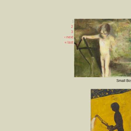
1
2
3
next ›
last »
Small Bo